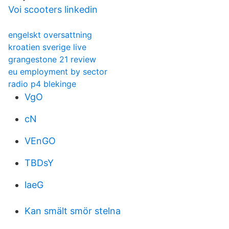
Voi scooters linkedin
engelskt oversattning
kroatien sverige live
grangestone 21 review
eu employment by sector
radio p4 blekinge
VgO
cN
VEnGO
TBDsY
laeG
Kan smält smör stelna