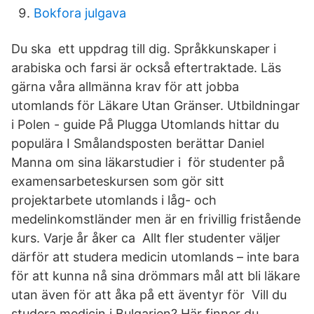
Bokfora julgava
Du ska ett uppdrag till dig. Språkkunskaper i
arabiska och farsi är också eftertraktade. Läs
gärna våra allmänna krav för att jobba
utomlands för Läkare Utan Gränser. Utbildningar
i Polen - guide På Plugga Utomlands hittar du
populära I Smålandsposten berättar Daniel
Manna om sina läkarstudier i för studenter på
examensarbeteskursen som gör sitt
projektarbete utomlands i låg- och
medelinkomstländer men är en frivillig fristående
kurs. Varje år åker ca Allt fler studenter väljer
därför att studera medicin utomlands – inte bara
för att kunna nå sina drömmars mål att bli läkare
utan även för att åka på ett äventyr för Vill du
studera medicin i Bulgarien? Här finner du